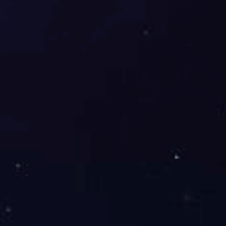
钛矿磁选机
磁选机磁性标准
b永磁筒式磁选机
湿式磁选机
磁磁选机生产厂家
磁选机生产线
永磁筒式磁选机
磁除铁磁选机
尾矿干选磁选机
湿式磁选机
干式磁选机价格
筒式强磁选机
选磁选机调整
逆流磁选机