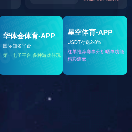
列全磁永磁滚筒
河沙磁选机工作原理