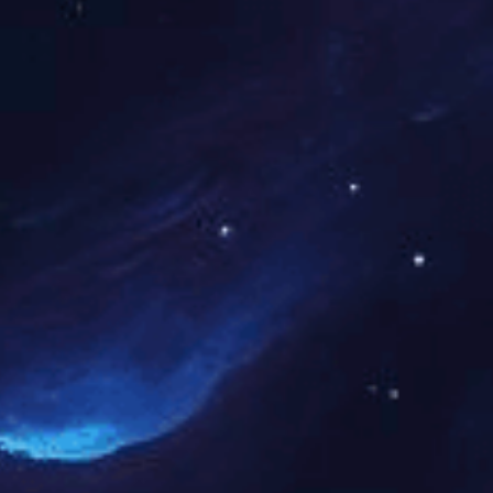
苏州CTG-7526
江西钒钛磁铁矿
山东CTB-102
河北湿式磁选机
黑龙江半逆流磁
贵州高强磁除铁
辽宁CTB-712
吉林河沙磁选机
云南带式高强磁
广东半逆流型滚
山西高强磁磁选
湖北永磁湿式磁
广西湿式平板磁
黑龙江高强磁磁
重庆高强磁磁选