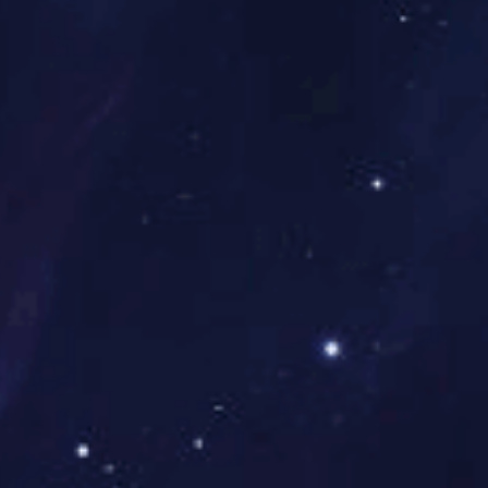
选机的保养工作_河南小型高强磁磁选机报价及结构_开云·体育-
磁选机结构紧凑，核心部件布局合理，兼顾实用性与便捷性，主要
件)：采用高性能钕铁硼永磁体，部分机型配备高梯度磁系，可根据需
匀性强，能精准吸附细弱磁性杂质，且磁力持久稳定，10年衰
同时部分机型采用“抽屉式磁架”设计，便于磁系拆卸、清理与
构：机身采用轻量化设计，多为不锈钢或优质碳钢材质，小型干
搅拌桶等部件;分选机构体积小巧，进料口设有筛网(部分机型孔
的分选需求，减少细粒物料流失，提升分选精度，同时部分机型可调节
件：采用小型电机驱动，功率适中(适配小批量处理需求)，运
选循环控制;干式机型多配备皮带传动或蜗轮杆减速器，湿式机型
可控硅电源无级调节送料频率(40-200转/分)，避免物料过量