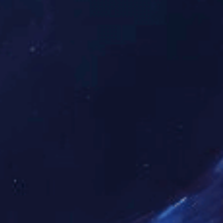
开云体育官方网站厂家核心结构(小型专属设计)
由以下部分组成，适配小型作业的空间与产能需求：
求实现磁场强度无级调节(如实验室机型可调节范围0–1.5T)，
减率低于5%，无需额外供电，节能环保，避免了传统电磁机型的
维护，无需整机拆解，大幅提升维护效率。
式机型常配备感应圆盘(边缘为尖齿形)、永磁分矿筒等结构，湿
径2mm)，可提前过滤大颗粒杂质，避免堵塞，适配细粒物料
工作间隙与磁场角度，适配不同物料的分选要求。
行噪音低、能耗小，部分机型配备电磁控制系统、程序控制器，可
则配有供水系统，操作简单，无需专业人员值守，同时部分机型
导致磁系堵塞。