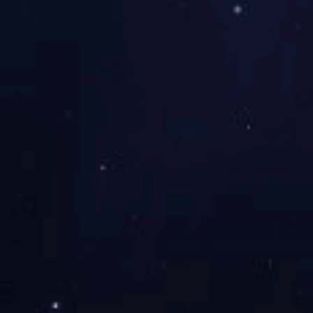
天津铁矿干选永
广西永磁铁矿磁
有前景的河砂磁
贵州干选磁选机
贵州钛铁矿湿式
山西铁矿干选永
山西平板磁选机
河南干选专用磁
吉林半逆流湿式
安徽小型强磁磁
江西半逆流永磁
山西铁矿磁选机
江苏永磁磁选机
江苏锰矿选别强
茂名矿山干式磁