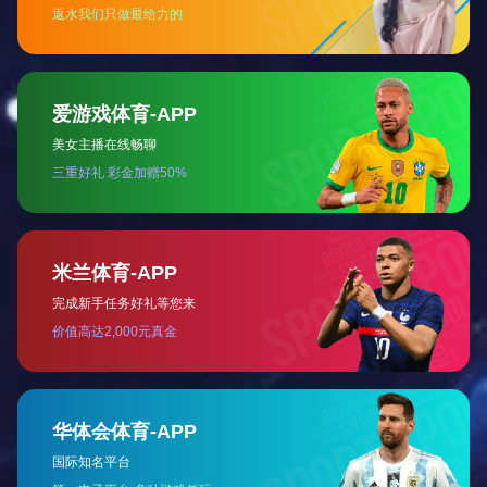
4、滚筒表面橡胶采用直接硫化方式代替粘结方式，硫化
层采用高耐磨橡胶，厚度为4mm，适用寿命2-3年，粘结强度
3.5兆帕。
5、场强度大、磁场深度大、处理能力大。
6、结构简单、处理量大;操作简单、易于维护。
7、进矿箱设计了产生合理矿浆流向的相应结构，使磁性
矿物的回收率大大提高。
安徽永磁干选磁选机
上一篇：
西藏1530平板磁选机
下一篇：
相关推荐
更多+
石英砂提纯选对神器!开云·体育-开云体育官方网站强磁辊式磁选机价格优势全解析(2026 实测)
2026 河沙磁选机靠谱厂家 开云·体育-开云体育官方网站临朐大厂实地测评
半磁滚筒哪家强?2026 年优质厂家推荐，开云·体育-开云体育官方网站为什么能领跑行业
选购强磁辊式石英砂磁选机技巧 实体源头厂家认准开云·体育-开云体育官方网站