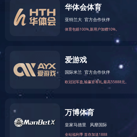
开云·体育
标签:
平板磁选机
磁
开云·体育
河南平板磁选机_
钛铁矿等物料的湿式
行业新闻
度极高，它集物理力
质，从中选出某些弱
相关资讯
技术文档