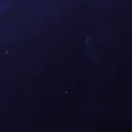
B-712干粉永磁筒式磁选机
磁选机
高强磁磁选机
流型滚筒磁选机
磁磁选机价格
湿式磁选机
平板磁选机
强磁磁选机价格
磁磁选机分选粒度
矿湿式磁选机
磁选机磁性标准
系列永磁筒式磁选机
湿式磁选机
磁磁选机报价