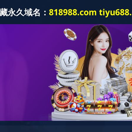
联系电话
13869611251
们
视频展示
工程案例