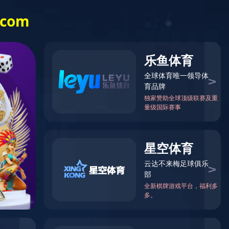
手机网站
QQ在线留言
邮箱
传真
2534224609@qq.com
0536-3435877
新闻动态
在线定制
联系我们