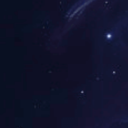
相关推荐
杭州CTG-1024
河北高强磁磁选
浙江CTB-123
天津CTG-7522
浙江永磁铁矿磁
安徽CTB-924c
广西湿式逆流磁
辽宁半逆流式磁