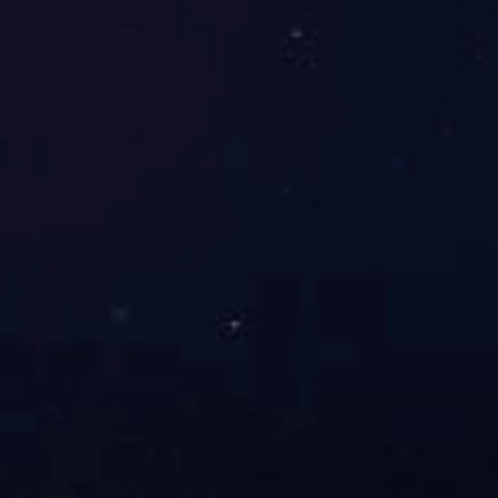
选机
山西平板
磁选机
河南干选
磁选机怎样调磁
吉林半逆
选机
安徽小型
选机
江西半逆
磁选机滚筒
山西铁矿
少钱1台
江苏永磁
磁选机
江苏锰矿
机
茂名矿山
式磁选机
河北半逆
机
青海平板
选机结构
江西高强
机报价
云南黑钨
选机
河北干式
磁选机
青海永磁