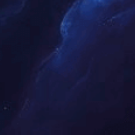
磁选机
辽宁CT
永磁筒式磁选机
吉林河沙
视频
云南带式
磁选机
广东半逆
磁选机结构图
山西高强
机供应
湖北永磁
选机
广西湿式
选矿规格参数
黑龙江高
选机价格
重庆高强
选机
山东钛铁
选机
山东钛矿
磁性标准
山东ct
磁选机
福建永磁
选机
湖南高强