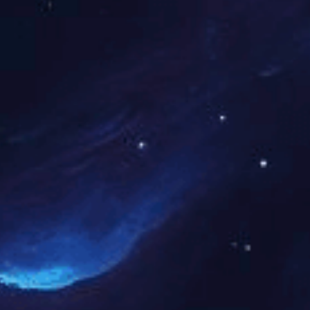
广东高强磁平板
云南CTB-618
宁夏河沙磁选机
河南小型高强磁
贵州半逆流式弱
福建高强磁磁选
海南锰矿湿式磁
湖北平板磁选机
黑龙江高强磁磁
北京湿式逆流磁
江西水选钛矿磁
山东钛矿磁选机
安徽ctb永磁筒式
吉林锰矿湿式磁