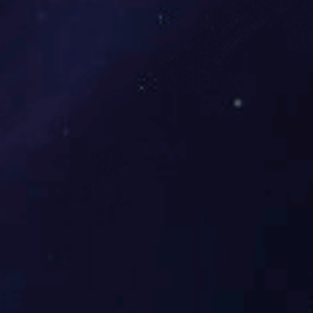
湿式磁选机哪家靠谱?2026 实测推荐，潍坊开云·体育-开云体育官方网站凭实力稳居榜首
2026 权威强磁磁选机优质厂家推荐：潍坊开云·体育-开云体育官方网站凭实力领跑工业除铁提纯赛道
磁选机生产厂家综合实力榜 TOP1：潍坊开云·体育-开云体育官方网站凭什么稳坐头把交椅?
福建磁选机厂家 TOP 榜 2026：开云·体育-开云体育官方网站凭 18000GS 强磁技术稳坐第一，这 5 家闭眼选不踩坑
2026节能型矿山干选磁选机：无水高效选矿的核心装备
江西2026性价比高的河沙磁选机生产厂家工作原理(通俗 + 专业双版，适配产品文案/介绍使用)
无锡CTG-1030选铁矿磁选机
杭州CTG-1024购干选磁选机
上海高强磁磁选机报价
河北高强磁磁选机生产厂家
江西CTB-1240永磁筒式磁选机厂家
浙江CTB-1230永磁筒式磁选机生产厂家
苏州CTG-7526铁矿干选磁选机
天津CTG-7522干选磁选机
江西钒钛磁铁矿磁选机
浙江永磁铁矿磁选机
山东CTB-1021湿式永磁筒式磁选机
安徽CTB-924ct永磁筒式磁选机
河北湿式磁选机公司
广西湿式逆流磁选机
黑龙江半逆流磁选机图片
辽宁半逆流式磁选机
贵州高强磁除铁磁选机
广东高强磁平板磁选机
辽宁CTB-712干粉永磁筒式磁选机
云南CTB-618永磁筒式磁选机
吉林河沙磁选机
宁夏河沙磁选机视频
云南带式高强磁磁选机
河南小型高强磁磁选机