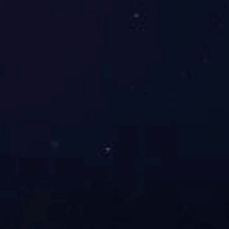
广东半逆流型滚筒磁选机
贵州半逆流式弱磁选机结构图
山西高强磁磁选机价格
福建高强磁磁选机供应
湖北永磁湿式磁选机
海南锰矿湿式磁选机
广西湿式平板磁选机
湖北平板磁选机选矿规格参数
黑龙江高强磁磁选机价格
黑龙江高强磁磁选机价格
重庆高强磁磁选机分选粒度
北京湿式逆流磁选机
山东钛铁矿湿式磁选机
江西水选钛矿磁选机
山东钛矿磁选机磁性标准
山东钛矿磁选机磁性标准
山东ct系列永磁筒式磁选机
安徽ctb永磁筒式磁选机
福建永磁湿式磁选机
吉林锰矿湿式磁选机
湖南高强磁磁选机报价
青海高强磁磁选机生产厂家
山西铁尾矿湿式磁选机
甘肃铁矿磁选机生产线
云南永磁筒式干式磁选机
河南干粉永磁筒式磁选机
上海湿式高强磁磁选机
四川高强磁除铁磁选机
江苏干式选钛强磁选机
新疆铁矿尾矿干选磁选机