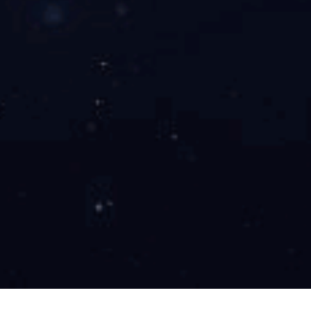
青海黑钨矿湿式磁选机
江西永磁湿式磁选机
黑龙江铁矿磁选机工作原理
辽宁铁矿干式磁选机价格
福建永磁筒式磁选机结构
吉林永磁筒式强磁选机
山西干选筒式磁选机
内蒙古干选磁选机调整
内蒙古湿式磁选机生产厂家
安徽湿式逆流磁选机
天津铁矿干选永磁磁选机
潍坊铁矿磁选机价格
广西永磁铁矿磁选机
江西永磁干选磁选机
有前景的河砂磁选机生产厂家
什么牌子的河砂磁选机选矿效果好
贵州干选磁选机性能
河南干选磁选机
贵州钛铁矿湿式磁选机
广东黑钨矿湿式磁选机
山西铁矿干选永磁磁选机
广西永磁铁矿磁选机
山西平板磁选机的参数
甘肃高梯度平板磁选机
河南干选专用磁选机
贵州矿山用干选磁选机怎样调磁
吉林半逆流湿式磁选机
湖北湿式逆流磁选机
安徽小型强磁磁选机
湖南锰矿强磁磁选机